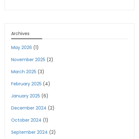
Archives
May 2026
(1)
November 2025
(2)
March 2025
(3)
February 2025
(4)
January 2025
(6)
December 2024
(2)
October 2024
(1)
September 2024
(2)