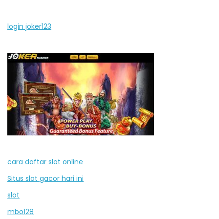
login joker123
cara daftar slot online
Situs slot gacor hari ini
slot
mbo128