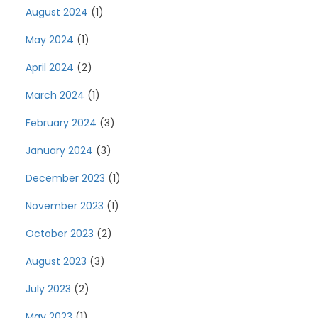
August 2024
(1)
May 2024
(1)
April 2024
(2)
March 2024
(1)
February 2024
(3)
January 2024
(3)
December 2023
(1)
November 2023
(1)
October 2023
(2)
August 2023
(3)
July 2023
(2)
May 2023
(1)