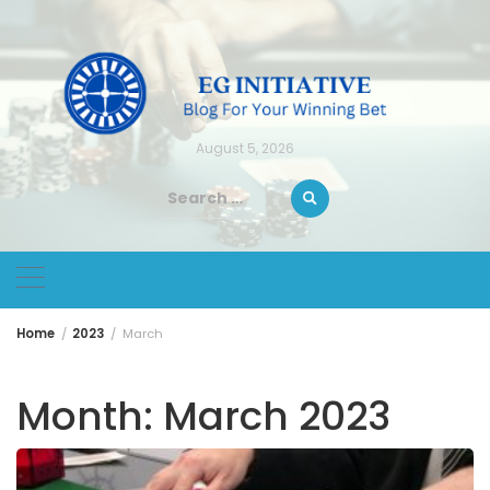
Skip
to
content
August 5, 2026
Search
for:
Home
2023
March
Month:
March 2023