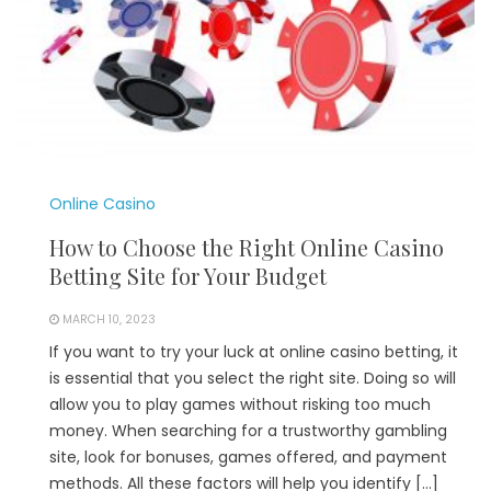
Online Casino
How to Choose the Right Online Casino
Betting Site for Your Budget
MARCH 10, 2023
If you want to try your luck at online casino betting, it
is essential that you select the right site. Doing so will
allow you to play games without risking too much
money. When searching for a trustworthy gambling
site, look for bonuses, games offered, and payment
methods. All these factors will help you identify […]