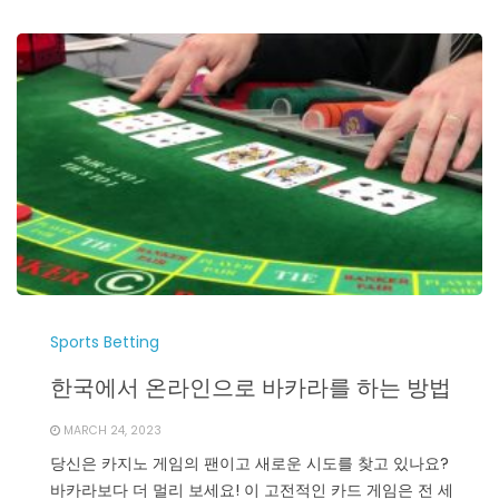
Sports Betting
한국에서 온라인으로 바카라를 하는 방법
MARCH 24, 2023
당신은 카지노 게임의 팬이고 새로운 시도를 찾고 있나요?
바카라보다 더 멀리 보세요! 이 고전적인 카드 게임은 전 세