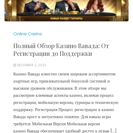
Online Casino
Полный Обзор Казино Вавада: От
Регистрации до Поддержки
DECEMBER 2, 2023
Казино Вавада известно своим широким ассортиментом
азартных игр, привлекательной бонусной системой и
высоким уровнем обслуживания. В этом обзоре мы
рассмотрим ключевые аспекты казино, включая процесс
регистрации, мобильную версию, турниры и техническую
поддержку. Регистрация Процесс регистрации в казино
Вавада прост и интуитивно понятен. Для начала игры
требуется: Мобильная Версия Мобильная версия
казино Вавада обеспечивает удобный доступ к играм […]