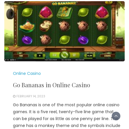
Online Casino
Go Bananas in Online Casino
FEBRUARY 14, 2023
Go Bananas is one of the most popular online casino
games. It is a five reel, twenty-five line game that
can be played for as little as one penny per line. The
game has a monkey theme and the symbols include