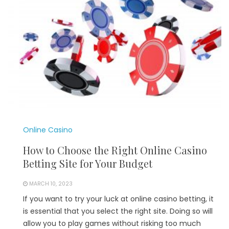
Online Casino
How to Choose the Right Online Casino
Betting Site for Your Budget
MARCH 10, 2023
If you want to try your luck at online casino betting, it
is essential that you select the right site. Doing so will
allow you to play games without risking too much