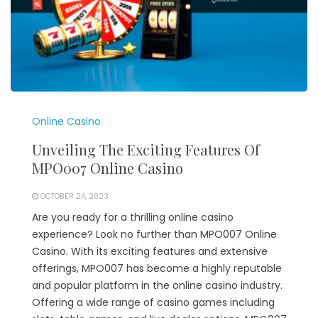
Online Casino
Unveiling The Exciting Features Of
MPO007 Online Casino
OCTOBER 24, 2023
Are you ready for a thrilling online casino
experience? Look no further than MPO007 Online
Casino. With its exciting features and extensive
offerings, MPO007 has become a highly reputable
and popular platform in the online casino industry.
Offering a wide range of casino games including