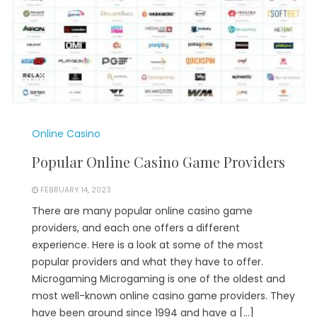
Online Casino
Popular Online Casino Game Providers
FEBRUARY 14, 2023
There are many popular online casino game
providers, and each one offers a different
experience. Here is a look at some of the most
popular providers and what they have to offer.
Microgaming Microgaming is one of the oldest and
most well-known online casino game providers. They
have been around since 1994 and have a […]