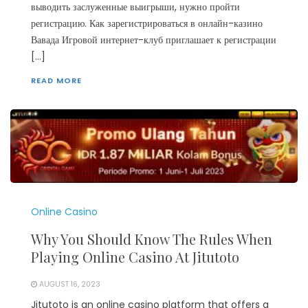
выводить заслуженные выигрыши, нужно пройти
регистрацию. Как зарегистрироваться в онлайн-казино
Вавада Игровой интернет-клуб приглашает к регистрации
[…]
READ MORE
Online Casino
Why You Should Know The Rules When
Playing Online Casino At Jitutoto
AUGUST 16, 2023
Jitutoto is an online casino platform that offers a