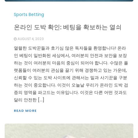
Sports Betting
온라인 도박 확인: 베팅을 확보하는 열쇠
AUGUST 4, 2023
열렬한 도박꾼들과 호기심 많은 독자들을 환영합니다! 온라
인 베팅이 일반화된 세상에서, 여러분의 안전과 보안을 보장
하는 것이 여러분의 마음의 중심이 되어야 합니다. 수많은 플
랫폼들이 여러분의 관심을 끌기 위해 경쟁하고 있는 가운데,
신뢰할 수 있는 도박 사이트에 관해서는 밀과 사기꾼을 구분
하는 것이 중요합니다. 이것이 오늘날 우리가 온라인 도박 검
증의 영역을 파고드는 이유입니다. 이것은 다른 어떤 것과도
달리 안전한 […]
READ MORE