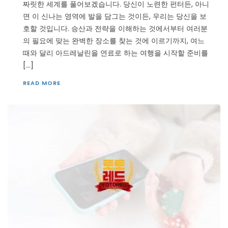
짜릿한 세계를 풀어보겠습니다. 당신이 노련한 펀터든, 아니
면 이 신나는 영역에 발을 담그는 것이든, 우리는 당신을 보
호할 것입니다. 승산과 전략을 이해하는 것에서부터 여러분
의 필요에 맞는 완벽한 장소를 찾는 것에 이르기까지, 여느
때와 달리 아드레날린을 연료로 하는 여행을 시작할 준비를
[…]
READ MORE