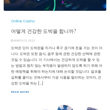
Online Casino
어떻게 건강한 도박을 합니까?
MARCH 13, 2023
도박은 단지 도박판을 치거나 축구 경기에 돈을 거는 것이 아
니다. 도박은 또한 음식, 음주 등에 관한 건강한 선택에 관한
것일 수 있습니다. 이 기사에서는 건강하게 도박을 할 수 있
는 방법과 원치 않는 부작용이 발생하지 않도록 하기 위해 어
떤 예방책을 취해야 하는지에 대해 논의할 것입니다. 알코올
섭취를 줄이는 것에서부터 가공 식품을 멀리하는 것까지, 건
강한 도박을 하는 […]
READ MORE