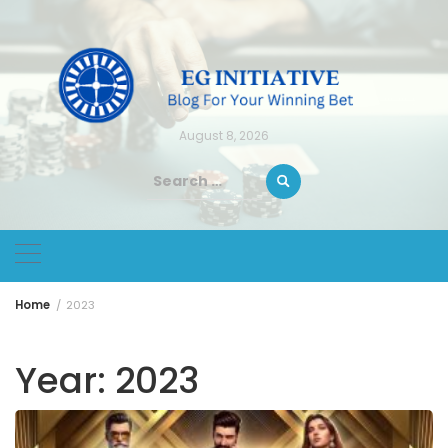
Skip
to
content
August 8, 2026
Search
for:
Home
2023
Year:
2023