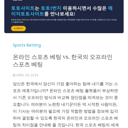
Sports Betting
온라인 스포츠 베팅 vs. 한국의 오프라인
스포츠 베팅
APRIL 24, 2023
당신은 한국에서 당신이 가장 좋아하는 팀에 내기를 거는 스
포츠 애호가입니까? 온라인 스포츠 베팅 플랫폼이 부상하면
서 기존 오프라인 방식과 비교해 장단점을 따져보는 것이 중
요합니다. 여러분이 노련한 내기꾼이든 막 시작한 사람이든,
이 기사는 여러분의 필요에 가장 적합한 방법을 정보에 입각
하여 결정할 수 있도록 한국의 온라인과 오프라인 스포츠 베
팅의 차이점을 안내해 줄 것입니다. 한국 스포츠 베팅의 세계