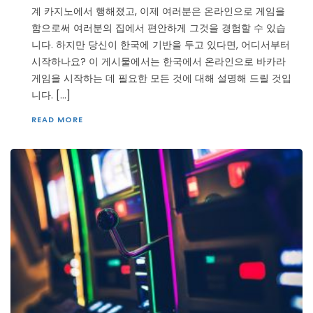
계 카지노에서 행해졌고, 이제 여러분은 온라인으로 게임을
함으로써 여러분의 집에서 편안하게 그것을 경험할 수 있습
니다. 하지만 당신이 한국에 기반을 두고 있다면, 어디서부터
시작하나요? 이 게시물에서는 한국에서 온라인으로 바카라
게임을 시작하는 데 필요한 모든 것에 대해 설명해 드릴 것입
니다. […]
READ MORE