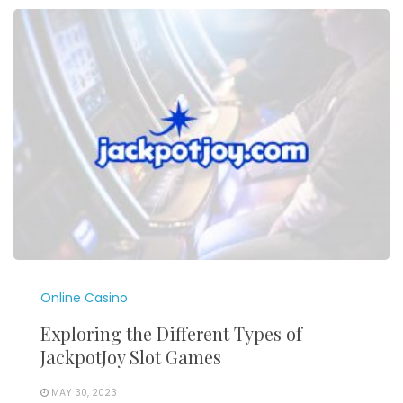
Online Casino
Exploring the Different Types of
JackpotJoy Slot Games
MAY 30, 2023